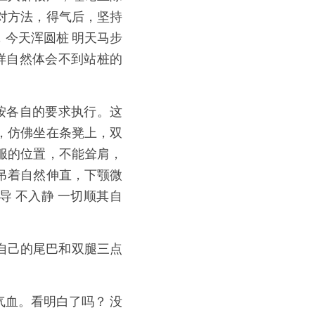
对方法，得气后，坚持
今天浑圆桩 明天马步
这样自然体会不到站桩的
按各自的要求执行。这
，仿佛坐在条凳上，双
服的位置，不能耸肩，
吊着自然伸直，下颚微
导 不入静 一切顺其自
 自己的尾巴和双腿三点
血。看明白了吗？ 没