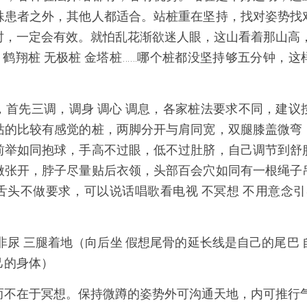
殊患者之外，其他人都适合。站桩重在坚持，找对姿势找
时，一定会有效。就怕乱花渐欲迷人眼，这山看着那山高，
桩 鹤翔桩 无极桩 金塔桩……哪个桩都没坚持够五分钟，
，首先三调，调身 调心 调息，各家桩法要求不同，建议
站的比较有感觉的桩，两脚分开与肩同宽，双腿膝盖微弯
前举如同抱球，手高不过眼，低不过肚脐，自己调节到舒
微张开，脖子尽量贴后衣领，头部百会穴如同有一根绳子
头不做要求，可以说话唱歌看电视 不冥想 不用意念引
非尿 三腿着地（向后坐 假想尾骨的延长线是自己的尾巴
己的身体）
而不在于冥想。保持微蹲的姿势外可沟通天地，内可推行气