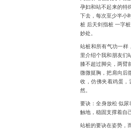
孕妇和站不起来的特
下去，每次至少半小
桩 后天剑指桩 一字
妙处。 
站桩和所有气功一样
里介绍个我和朋友们
膝不超过脚尖，两臂
微微挺胸，把肩向后
收，仿佛夹着鸡蛋，舌
然。
要诀：全身放松 似尿
触地，稳固支撑着自
站桩的要诀在姿势，