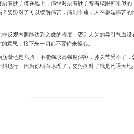
疼捂着肚子蹲在地上，痛经时捂着肚子弯着腰跟虾米似的
吗？姿势对了可以缓解痛苦，痛则不通，人在极端痛苦的
除非反观内照能达到入微的程度，否则人为的导引气血没
你的意思，接下来一切都不要你来操心。
始筋骨还是凡胎，不能强求高强度深蹲，膝关节受不了，
一抖也行，因为你明白原理了，姿势摆对了就是沟通天地