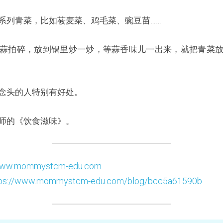
系列青菜，比如莜麦菜、鸡毛菜、豌豆苗……
蒜拍碎，放到锅里炒一炒，等蒜香味儿一出来，就把青菜
念头的人特别有好处。
师的《饮食滋味》。
/www.mommystcm-edu.com
tps://www.mommystcm-edu.com/blog/bcc5a61590b