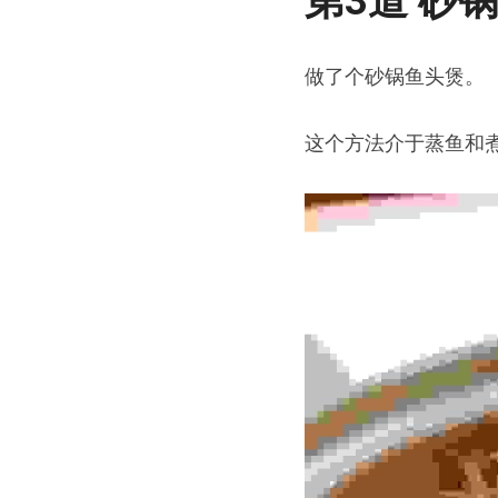
第3道 砂
做了个砂锅鱼头煲。
这个方法介于蒸鱼和