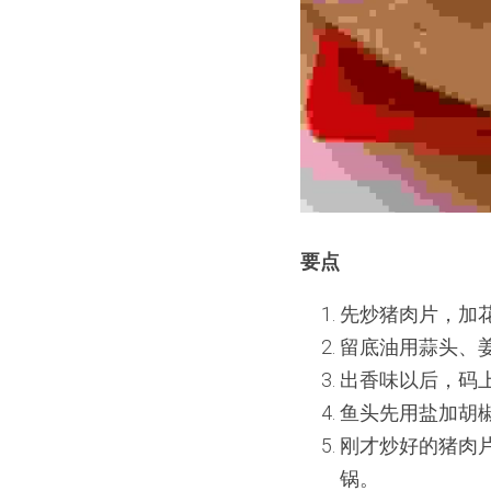
要点
先炒猪肉片，加
留底油用蒜头、
出香味以后，码
鱼头先用盐加胡
刚才炒好的猪肉
锅。