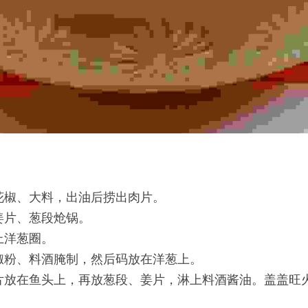
花椒、大料，出油后捞出肉片。
姜片、葱段炝锅。
上洋葱圈。
椒粉、料酒腌制，然后码放在洋葱上。
片放在鱼头上，再放葱段、姜片，淋上料酒酱油。盖盖旺