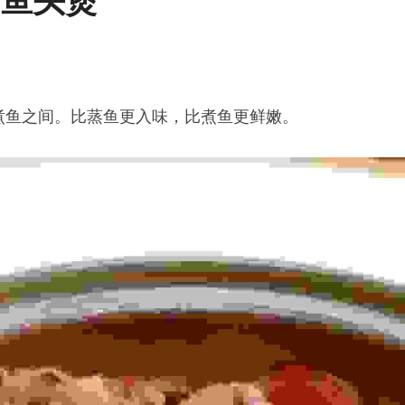
锅鱼头煲
煮鱼之间。比蒸鱼更入味，比煮鱼更鲜嫩。