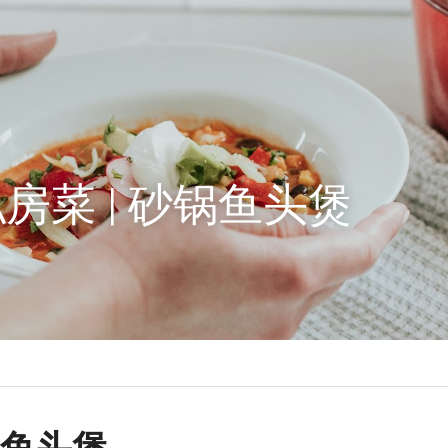
房菜 | 砂锅鱼头煲