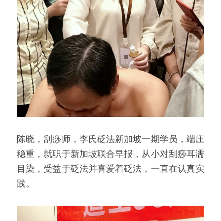
陈晓，刮痧师，李氏砭法新加坡一期学员，端庄
稳重，就职于新加坡联合早报，从小对刮痧耳濡
目染，受益于砭法并喜爱着砭法，一直在认真实
践。